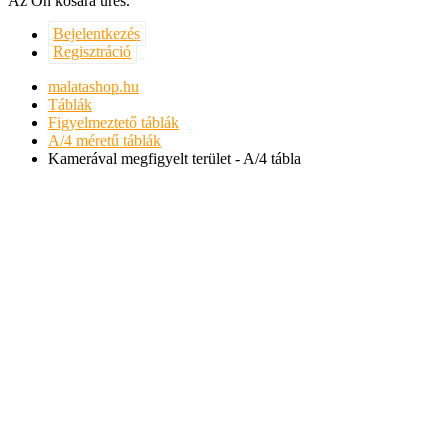
Az Ön kosara üres.
Bejelentkezés
Regisztráció
malatashop.hu
Táblák
Figyelmeztető táblák
A/4 méretű táblák
Kamerával megfigyelt terület - A/4 tábla