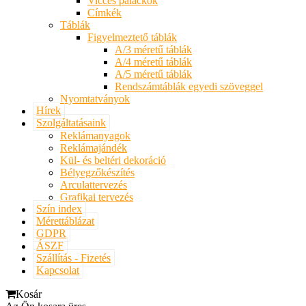
Vicces palackok
Címkék
Táblák
Figyelmeztető táblák
A/3 méretű táblák
A/4 méretű táblák
A/5 méretű táblák
Rendszámtáblák egyedi szöveggel
Nyomtatványok
Hírek
Szolgáltatásaink
Reklámanyagok
Reklámajándék
Kül- és beltéri dekoráció
Bélyegzőkészítés
Arculattervezés
Grafikai tervezés
Szín index
Mérettáblázat
GDPR
ÁSZF
Szállítás - Fizetés
Kapcsolat
Kosár