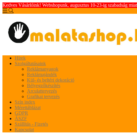
Kedves Vásárlóink! Webshopunk, augusztus 10-23-ig szabadság miatt 
Hírek
Szolgáltatásaink
Reklámanyagok
Reklámajándék
Kül- és beltéri dekoráció
Bélyegzőkészítés
Arculattervezés
Grafikai tervezés
Szín index
Mérettáblázat
GDPR
ÁSZF
Szállítás - Fizetés
Kapcsolat