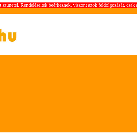
szünetel. Rendeléseitek beérkeznek, viszont azok feldolgozását, csak