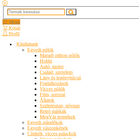
Menü
Kosár
Profil
Kínálatunk
Egyedi pólók
Maradj otthon pólók
Hobbi
Autó, motor
Család, szerelem
Lány és legénybúcsú
Foglalkozások
Vicces pólók
Film, sorozat
Állatok
Születésnap, névnap
Retró márkák
MegVár termékek
Egyedi ajándékok
Egyedi vászonképek
Címkék, vicces palackok