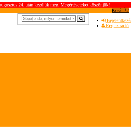
 augusztus 24. után kezdjük meg. Megértéseteket köszönjük!
Kosár
Bejelentkezé
Regisztráció