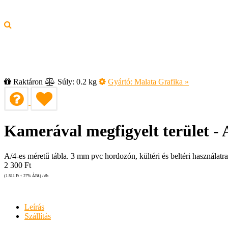
Raktáron
Súly: 0.2 kg
Gyártó:
Malata Grafika
»
Kamerával megfigyelt terület - 
A/4-es méretű tábla. 3 mm pvc hordozón, kültéri és beltéri használatra 
2 300
Ft
(1 811
Ft
+ 27% ÁFA) / db
Leírás
Szállítás