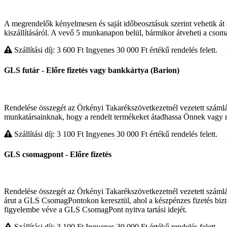
A megrendelők kényelmesen és saját időbeosztásuk szerint vehetik át 
kiszállításáról. A vevő 5 munkanapon belül, bármikor átveheti a csom
Szállítási díj: 3 600
Ft
Ingyenes 30 000
Ft
értékű rendelés felett.
GLS futár - Előre fizetés vagy bankkártya (Barion)
Rendelése összegét az Örkényi Takarékszövetkezetnél vezetett száml
munkatársainknak, hogy a rendelt termékeket átadhassa Önnek vagy 
Szállítási díj: 3 100
Ft
Ingyenes 30 000
Ft
értékű rendelés felett.
GLS csomagpont - Előre fizetés
Rendelése összegét az Örkényi Takarékszövetkezetnél vezetett szám
árut a GLS CsomagPontokon keresztül, ahol a készpénzes fizetés bizto
figyelembe véve a GLS CsomagPont nyitva tartási idejét.
Szállítási díj: 3 100
Ft
Ingyenes 30 000
Ft
értékű rendelés felett.