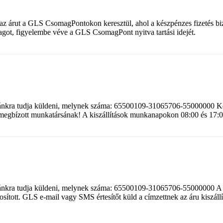
az árut a GLS CsomagPontokon keresztül, ahol a készpénzes fizetés biz
agot, figyelembe véve a GLS CsomagPont nyitva tartási idejét.
ánkra tudja küldeni, melynek száma: 65500109-31065706-55000000 Kérj
megbízott munkatársának! A kiszállítások munkanapokon 08:00 és 17:0
lánkra tudja küldeni, melynek száma: 65500109-31065706-55000000 A me
sított. GLS e-mail vagy SMS értesítőt küld a címzettnek az áru kiszáll