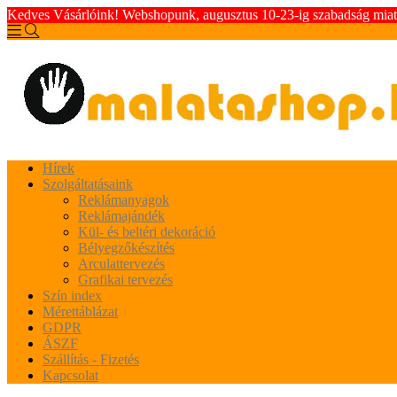
Kedves Vásárlóink! Webshopunk, augusztus 10-23-ig szabadság miatt 
Hírek
Szolgáltatásaink
Reklámanyagok
Reklámajándék
Kül- és beltéri dekoráció
Bélyegzőkészítés
Arculattervezés
Grafikai tervezés
Szín index
Mérettáblázat
GDPR
ÁSZF
Szállítás - Fizetés
Kapcsolat