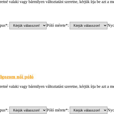
eretné valaki vagy bármilyen változtatást szeretne, kérjük írja be azt 
pus*:
Póló mérete*:
Nyo
lgozom női póló
eretné valaki vagy bármilyen változtatást szeretne, kérjük írja be azt 
pus*:
Póló mérete*:
Nyo