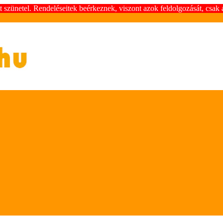
szünetel. Rendeléseitek beérkeznek, viszont azok feldolgozását, csak