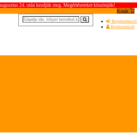
 augusztus 24. után kezdjük meg. Megértéseteket köszönjük!
Kosár
Bejelentkezé
Regisztráció