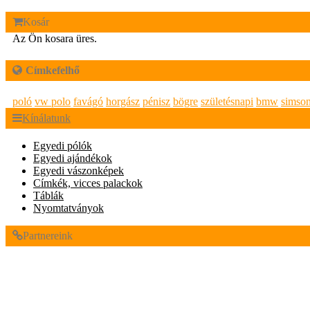
Kosár
Az Ön kosara üres.
Címkefelhő
poló
vw polo
favágó
horgász
pénisz
bögre
születésnapi
bmw
simso
Kínálatunk
Egyedi pólók
Egyedi ajándékok
Egyedi vászonképek
Címkék, vicces palackok
Táblák
Nyomtatványok
Partnereink