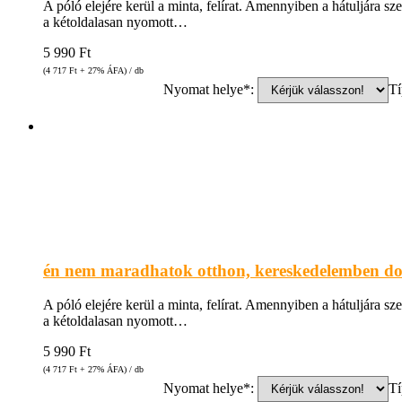
A póló elejére kerül a minta, felírat. Amennyiben a hátuljára sz
a kétoldalasan nyomott…
5 990
Ft
(4 717
Ft
+ 27% ÁFA) / db
Nyomat helye*:
Tí
én nem maradhatok otthon, kereskedelemben do
A póló elejére kerül a minta, felírat. Amennyiben a hátuljára sz
a kétoldalasan nyomott…
5 990
Ft
(4 717
Ft
+ 27% ÁFA) / db
Nyomat helye*:
Tí