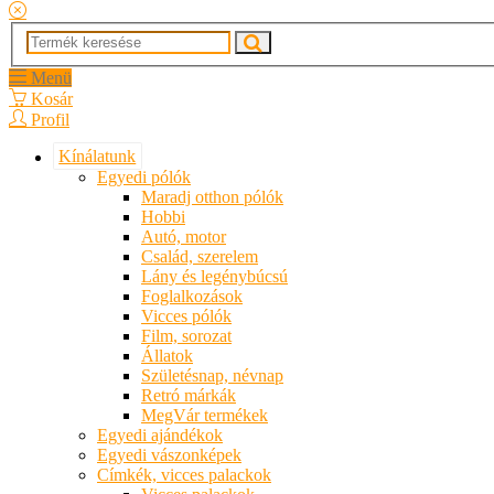
Menü
Kosár
Profil
Kínálatunk
Egyedi pólók
Maradj otthon pólók
Hobbi
Autó, motor
Család, szerelem
Lány és legénybúcsú
Foglalkozások
Vicces pólók
Film, sorozat
Állatok
Születésnap, névnap
Retró márkák
MegVár termékek
Egyedi ajándékok
Egyedi vászonképek
Címkék, vicces palackok