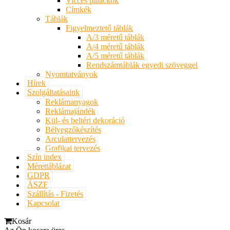
Vicces palackok
Címkék
Táblák
Figyelmeztető táblák
A/3 méretű táblák
A/4 méretű táblák
A/5 méretű táblák
Rendszámtáblák egyedi szöveggel
Nyomtatványok
Hírek
Szolgáltatásaink
Reklámanyagok
Reklámajándék
Kül- és beltéri dekoráció
Bélyegzőkészítés
Arculattervezés
Grafikai tervezés
Szín index
Mérettáblázat
GDPR
ÁSZF
Szállítás - Fizetés
Kapcsolat
Kosár