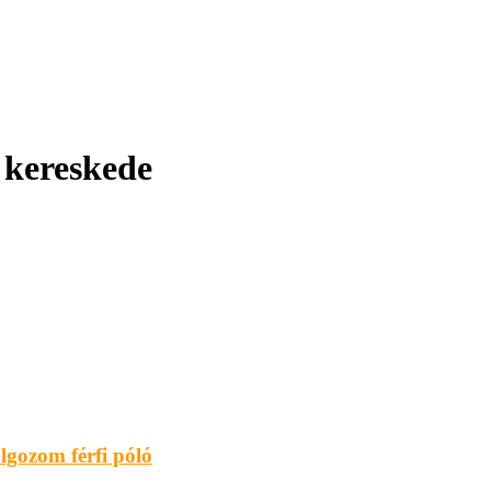
: kereskede
gozom férfi póló