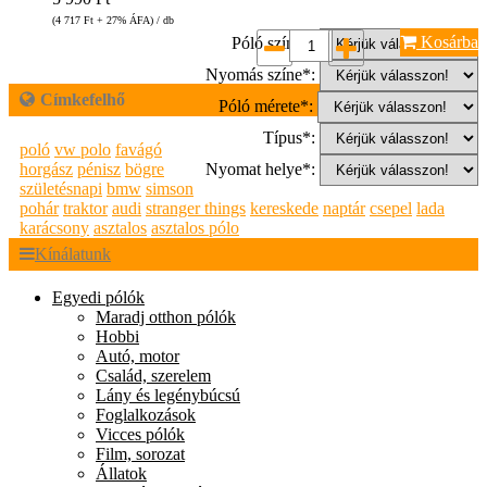
(4 717
Ft
+ 27% ÁFA) / db
Kosárba
Póló színe*:
Nyomás színe*:
Címkefelhő
Póló mérete*:
Típus*:
poló
vw polo
favágó
horgász
pénisz
bögre
Nyomat helye*:
születésnapi
bmw
simson
pohár
traktor
audi
stranger things
kereskede
naptár
csepel
lada
karácsony
asztalos
asztalos pólo
Kínálatunk
Egyedi pólók
Maradj otthon pólók
Hobbi
Autó, motor
Család, szerelem
Lány és legénybúcsú
Foglalkozások
Vicces pólók
Film, sorozat
Állatok