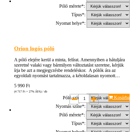
Póló mérete*:
Típus*:
Nyomat helye*:
Orion logós póló
A póló elejére kerül a minta, felírat. Amennyiben a hátuljára
szeretné valaki vagy bármilyen változtatást szeretne, kérjük
írja be azt a megjegyzésbe rendeléskor. A pólók ára az
egyoldali nyomást tartalmazza, a kétoldalasan nyomott…
5 990
Ft
(4 717
Ft
+ 27% ÁFA) / db
Kosárba
Póló színe*:
Nyomás színe*:
Póló mérete*:
Típus*:
Nyomat helye*: