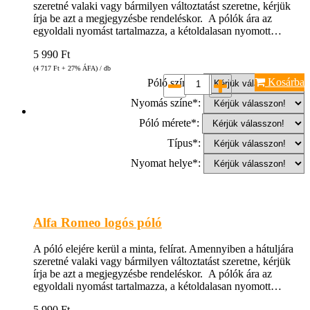
szeretné valaki vagy bármilyen változtatást szeretne, kérjük
írja be azt a megjegyzésbe rendeléskor. A pólók ára az
egyoldali nyomást tartalmazza, a kétoldalasan nyomott…
5 990
Ft
(4 717
Ft
+ 27% ÁFA) / db
Kosárba
Póló színe*:
Nyomás színe*:
Póló mérete*:
Típus*:
Nyomat helye*:
Alfa Romeo logós póló
A póló elejére kerül a minta, felírat. Amennyiben a hátuljára
szeretné valaki vagy bármilyen változtatást szeretne, kérjük
írja be azt a megjegyzésbe rendeléskor. A pólók ára az
egyoldali nyomást tartalmazza, a kétoldalasan nyomott…
5 990
Ft