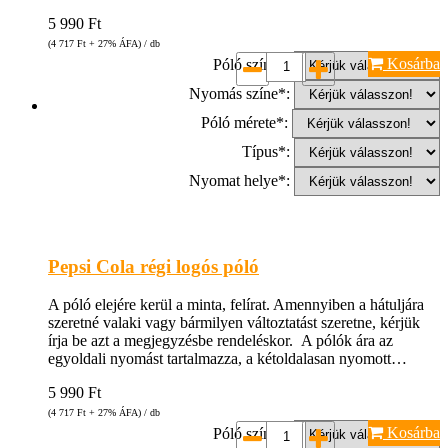
5 990
Ft
(4 717
Ft
+ 27% ÁFA) / db
Kosárba
Póló színe*:
Nyomás színe*:
Póló mérete*:
Típus*:
Nyomat helye*:
Pepsi Cola régi logós póló
A póló elejére kerül a minta, felírat. Amennyiben a hátuljára
szeretné valaki vagy bármilyen változtatást szeretne, kérjük
írja be azt a megjegyzésbe rendeléskor. A pólók ára az
egyoldali nyomást tartalmazza, a kétoldalasan nyomott…
5 990
Ft
(4 717
Ft
+ 27% ÁFA) / db
Kosárba
Póló színe*: