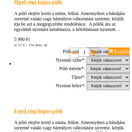
Opel régi logós póló
A póló elejére kerül a minta, felírat. Amennyiben a hátuljára
szeretné valaki vagy bármilyen változtatást szeretne, kérjük
írja be azt a megjegyzésbe rendeléskor. A pólók ára az
egyoldali nyomást tartalmazza, a kétoldalasan nyomott…
5 990
Ft
(4 717
Ft
+ 27% ÁFA) / db
Kosárba
Póló színe*:
Nyomás színe*:
Póló mérete*:
Típus*:
Nyomat helye*:
Ford régi logós póló
A póló elejére kerül a minta, felírat. Amennyiben a hátuljára
szeretné valaki vagy bármilyen változtatást szeretne, kérjük