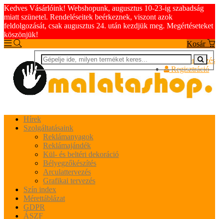
Kedves Vásárlóink! Webshopunk, augusztus 10-23-ig szabadság
miatt szünetel. Rendeléseitek beérkeznek, viszont azok
feldolgozását, csak augusztus 24. után kezdjük meg. Megértéseteket
köszönjük!
Kosár
Bejelentkezés
Regisztráció
Hírek
Szolgáltatásaink
Reklámanyagok
Reklámajándék
Kül- és beltéri dekoráció
Bélyegzőkészítés
Arculattervezés
Grafikai tervezés
Szín index
Mérettáblázat
GDPR
ÁSZF