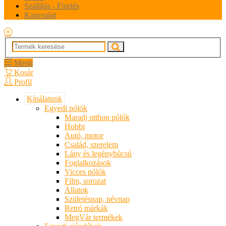
Szállítás - Fizetés
Kapcsolat
Menü
Kosár
Profil
Kínálatunk
Egyedi pólók
Maradj otthon pólók
Hobbi
Autó, motor
Család, szerelem
Lány és legénybúcsú
Foglalkozások
Vicces pólók
Film, sorozat
Állatok
Születésnap, névnap
Retró márkák
MegVár termékek