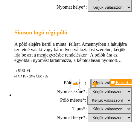
Nyomat helye*:
Simson logó régi póló
A póló elejére kerül a minta, felírat. Amennyiben a hátuljára
szeretné valaki vagy bármilyen változtatást szeretne, kérjük
írja be azt a megjegyzésbe rendeléskor. A pólók ára az
egyoldali nyomást tartalmazza, a kétoldalasan nyomott…
5 990
Ft
(4 717
Ft
+ 27% ÁFA) / db
Kosárba
Póló színe*:
Nyomás színe*:
Póló mérete*:
Típus*:
Nyomat helye*: