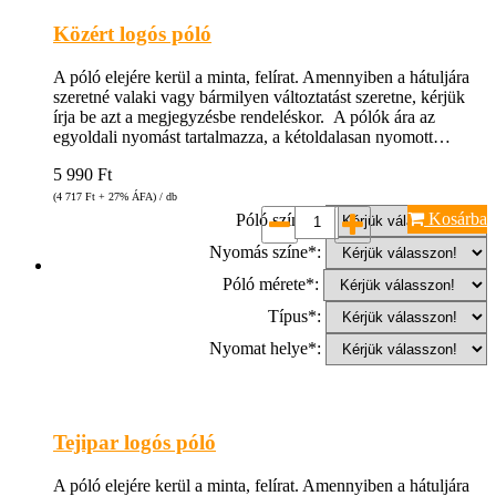
Közért logós póló
A póló elejére kerül a minta, felírat. Amennyiben a hátuljára
szeretné valaki vagy bármilyen változtatást szeretne, kérjük
írja be azt a megjegyzésbe rendeléskor. A pólók ára az
egyoldali nyomást tartalmazza, a kétoldalasan nyomott…
5 990
Ft
(4 717
Ft
+ 27% ÁFA) / db
Kosárba
Póló színe*:
Nyomás színe*:
Póló mérete*:
Típus*:
Nyomat helye*:
Tejipar logós póló
A póló elejére kerül a minta, felírat. Amennyiben a hátuljára