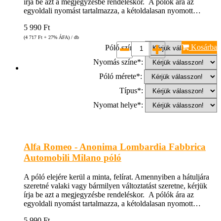
írja be azt a megjegyzésbe rendeléskor. A pólók ára az
egyoldali nyomást tartalmazza, a kétoldalasan nyomott…
5 990
Ft
(4 717
Ft
+ 27% ÁFA) / db
Kosárba
Póló színe*:
Nyomás színe*:
Póló mérete*:
Típus*:
Nyomat helye*:
Alfa Romeo - Anonima Lombardia Fabbrica
Automobili Milano póló
A póló elejére kerül a minta, felírat. Amennyiben a hátuljára
szeretné valaki vagy bármilyen változtatást szeretne, kérjük
írja be azt a megjegyzésbe rendeléskor. A pólók ára az
egyoldali nyomást tartalmazza, a kétoldalasan nyomott…
5 990
Ft