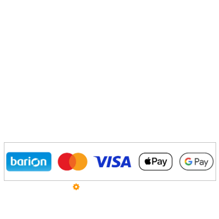
Üzemeltető
Online elállás
Teljes katalógus