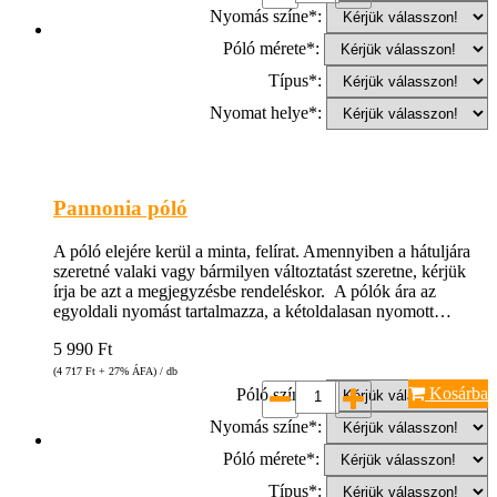
Nyomás színe*:
Póló mérete*:
Típus*:
Nyomat helye*:
Pannonia póló
A póló elejére kerül a minta, felírat. Amennyiben a hátuljára
szeretné valaki vagy bármilyen változtatást szeretne, kérjük
írja be azt a megjegyzésbe rendeléskor. A pólók ára az
egyoldali nyomást tartalmazza, a kétoldalasan nyomott…
5 990
Ft
(4 717
Ft
+ 27% ÁFA) / db
Kosárba
Póló színe*:
Nyomás színe*:
Póló mérete*:
Típus*: