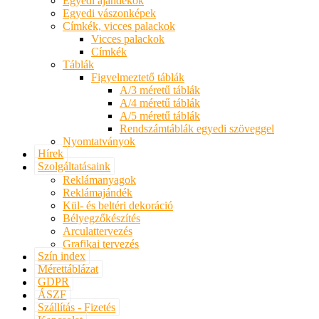
Egyedi ajándékok
Egyedi vászonképek
Címkék, vicces palackok
Vicces palackok
Címkék
Táblák
Figyelmeztető táblák
A/3 méretű táblák
A/4 méretű táblák
A/5 méretű táblák
Rendszámtáblák egyedi szöveggel
Nyomtatványok
Hírek
Szolgáltatásaink
Reklámanyagok
Reklámajándék
Kül- és beltéri dekoráció
Bélyegzőkészítés
Arculattervezés
Grafikai tervezés
Szín index
Mérettáblázat
GDPR
ÁSZF
Szállítás - Fizetés