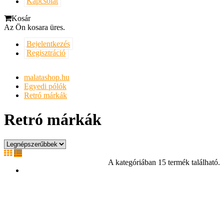
Kapcsolat
Kosár
Az Ön kosara üres.
Bejelentkezés
Regisztráció
malatashop.hu
Egyedi pólók
Retró márkák
Retró márkák
A kategóriában 15 termék található.