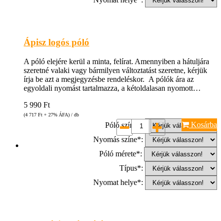
Ápisz logós póló
A póló elejére kerül a minta, felírat. Amennyiben a hátuljára
szeretné valaki vagy bármilyen változtatást szeretne, kérjük
írja be azt a megjegyzésbe rendeléskor. A pólók ára az
egyoldali nyomást tartalmazza, a kétoldalasan nyomott…
5 990
Ft
(4 717
Ft
+ 27% ÁFA) / db
Kosárba
Póló színe*:
Nyomás színe*:
Póló mérete*:
Típus*:
Nyomat helye*: