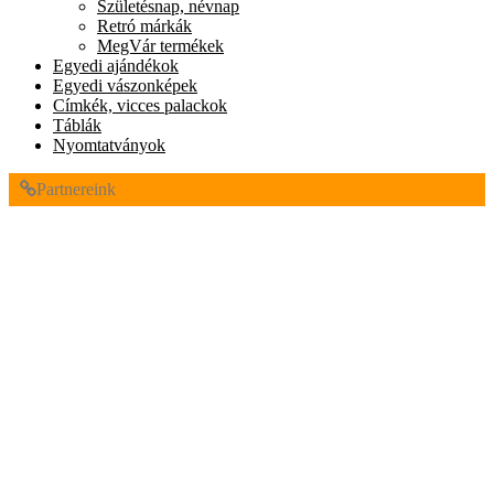
Születésnap, névnap
Retró márkák
MegVár termékek
Egyedi ajándékok
Egyedi vászonképek
Címkék, vicces palackok
Táblák
Nyomtatványok
Partnereink