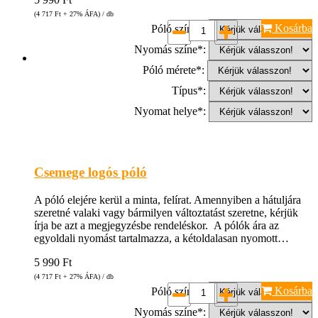
(4 717
Ft
+ 27% ÁFA) / db
Kosárba
Póló színe*:
Nyomás színe*:
Póló mérete*:
Típus*:
Nyomat helye*:
Csemege logós póló
A póló elejére kerül a minta, felírat. Amennyiben a hátuljára
szeretné valaki vagy bármilyen változtatást szeretne, kérjük
írja be azt a megjegyzésbe rendeléskor. A pólók ára az
egyoldali nyomást tartalmazza, a kétoldalasan nyomott…
5 990
Ft
(4 717
Ft
+ 27% ÁFA) / db
Kosárba
Póló színe*:
Nyomás színe*: