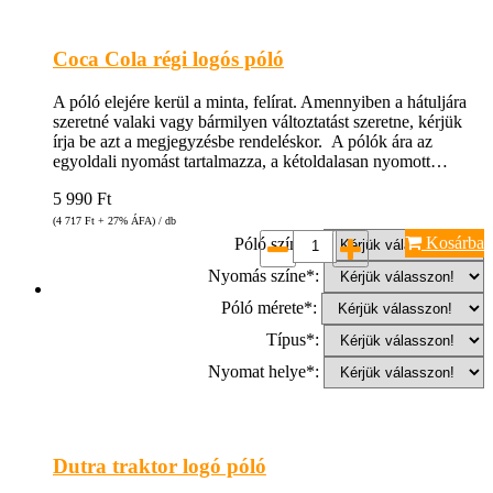
Coca Cola régi logós póló
A póló elejére kerül a minta, felírat. Amennyiben a hátuljára
szeretné valaki vagy bármilyen változtatást szeretne, kérjük
írja be azt a megjegyzésbe rendeléskor. A pólók ára az
egyoldali nyomást tartalmazza, a kétoldalasan nyomott…
5 990
Ft
(4 717
Ft
+ 27% ÁFA) / db
Kosárba
Póló színe*:
Nyomás színe*:
Póló mérete*:
Típus*:
Nyomat helye*:
Dutra traktor logó póló