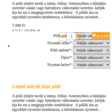
A póló elejére kerül a minta, felírat. Amennyiben a hátuljára
szeretné valaki vagy bármilyen változtatást szeretne, kérjük
írja be azt a megjegyzésbe rendeléskor. A pólók ára az
egyoldali nyomást tartalmazza, a kétoldalasan nyomott…
5 990
Ft
(4 717
Ft
+ 27% ÁFA) / db
Kosárba
Póló színe*:
Nyomás színe*:
Póló mérete*:
Típus*:
Nyomat helye*:
Csepel művek logó póló
A póló elejére kerül a minta, felírat. Amennyiben a hátuljára
szeretné valaki vagy bármilyen változtatást szeretne, kérjük
írja be azt a megjegyzésbe rendeléskor. A pólók ára az
egyoldali nyomást tartalmazza, a kétoldalasan nyomott…