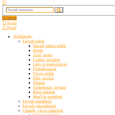
Menü
Kosár
Profil
Kínálatunk
Egyedi pólók
Maradj otthon pólók
Hobbi
Autó, motor
Család, szerelem
Lány és legénybúcsú
Foglalkozások
Vicces pólók
Film, sorozat
Állatok
Születésnap, névnap
Retró márkák
MegVár termékek
Egyedi ajándékok
Egyedi vászonképek
Címkék, vicces palackok