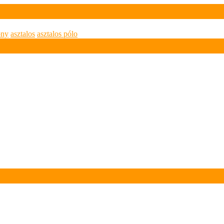
ony
asztalos
asztalos pólo