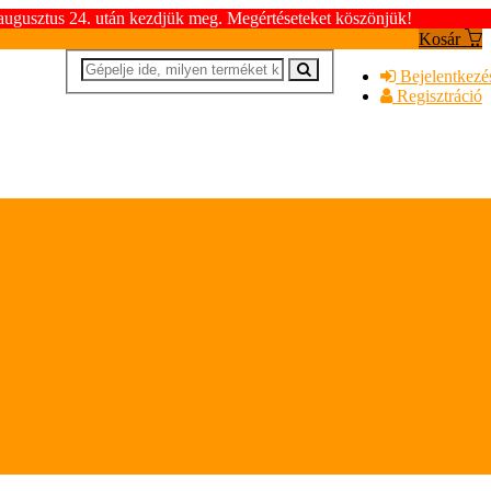
 augusztus 24. után kezdjük meg. Megértéseteket köszönjük!
Kosár
Bejelentkezé
Regisztráció