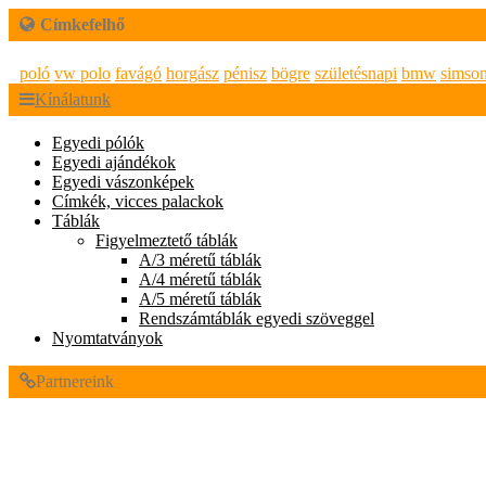
Címkefelhő
poló
vw polo
favágó
horgász
pénisz
bögre
születésnapi
bmw
simso
Kínálatunk
Egyedi pólók
Egyedi ajándékok
Egyedi vászonképek
Címkék, vicces palackok
Táblák
Figyelmeztető táblák
A/3 méretű táblák
A/4 méretű táblák
A/5 méretű táblák
Rendszámtáblák egyedi szöveggel
Nyomtatványok
Partnereink