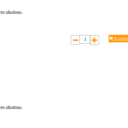
nem alkalmas.
Kosárb
nem alkalmas.