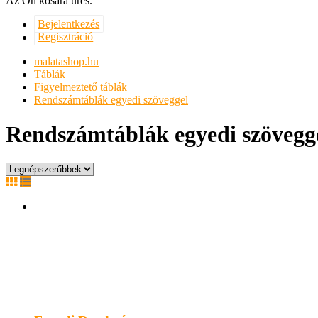
Az Ön kosara üres.
Bejelentkezés
Regisztráció
malatashop.hu
Táblák
Figyelmeztető táblák
Rendszámtáblák egyedi szöveggel
Rendszámtáblák egyedi szövegg