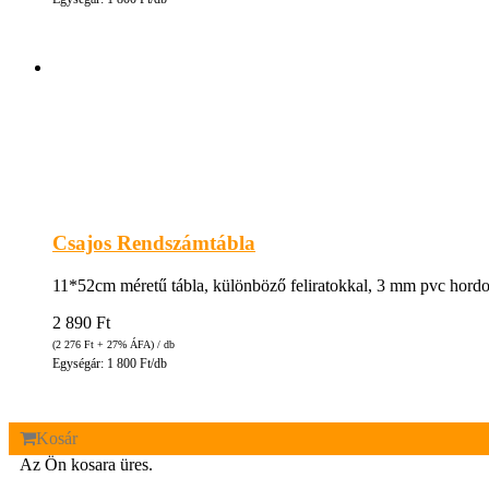
Csajos Rendszámtábla
11*52cm méretű tábla, különböző feliratokkal, 3 mm pvc hordozó
2 890
Ft
(2 276
Ft
+ 27% ÁFA) / db
Egységár: 1 800 Ft/db
Kosár
Az Ön kosara üres.