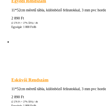
Egyedi Rendszám
11*52cm méretű tábla, különböző feliratokkal, 3 mm pvc hordozó
2 890
Ft
(2 276
Ft
+ 27% ÁFA) / db
Egységár: 1 800 Ft/db
Esküvői Rendszám
11*52cm méretű tábla, különböző feliratokkal, 3 mm pvc hordozó
2 890
Ft
(2 276
Ft
+ 27% ÁFA) / db
Egységár: 1 800 Ft/db