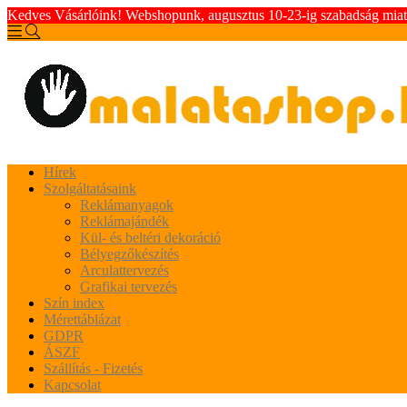
Kedves Vásárlóink! Webshopunk, augusztus 10-23-ig szabadság miatt 
Hírek
Szolgáltatásaink
Reklámanyagok
Reklámajándék
Kül- és beltéri dekoráció
Bélyegzőkészítés
Arculattervezés
Grafikai tervezés
Szín index
Mérettáblázat
GDPR
ÁSZF
Szállítás - Fizetés
Kapcsolat