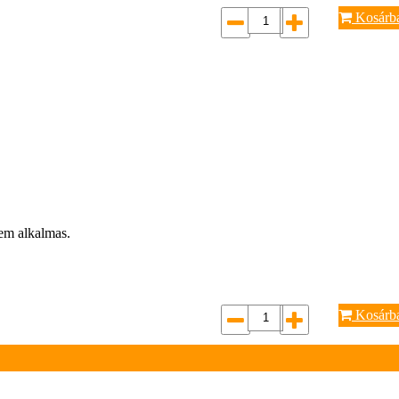
Kosárb
nem alkalmas.
Kosárb