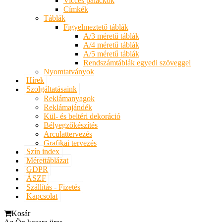
Vicces palackok
Címkék
Táblák
Figyelmeztető táblák
A/3 méretű táblák
A/4 méretű táblák
A/5 méretű táblák
Rendszámtáblák egyedi szöveggel
Nyomtatványok
Hírek
Szolgáltatásaink
Reklámanyagok
Reklámajándék
Kül- és beltéri dekoráció
Bélyegzőkészítés
Arculattervezés
Grafikai tervezés
Szín index
Mérettáblázat
GDPR
ÁSZF
Szállítás - Fizetés
Kapcsolat
Kosár