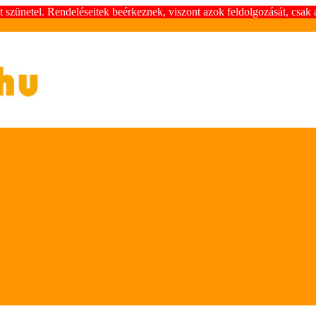
szünetel. Rendeléseitek beérkeznek, viszont azok feldolgozását, csak