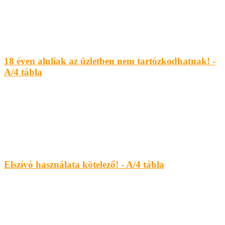
18 éven aluliak az üzletben nem tartózkodhatnak! -
A/4 tábla
Elszívó használata kötelező! - A/4 tábla