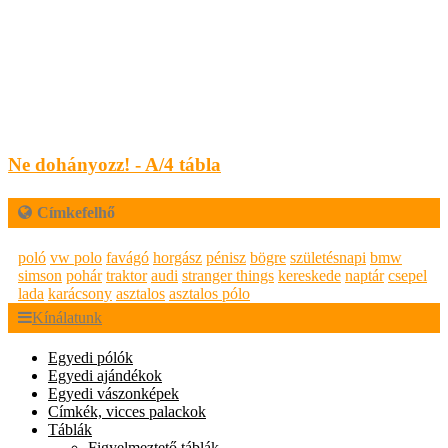
Ne dohányozz! - A/4 tábla
Címkefelhő
poló
vw polo
favágó
horgász
pénisz
bögre
születésnapi
bmw
simson
pohár
traktor
audi
stranger things
kereskede
naptár
csepel
lada
karácsony
asztalos
asztalos pólo
Kínálatunk
Egyedi pólók
Egyedi ajándékok
Egyedi vászonképek
Címkék, vicces palackok
Táblák
Figyelmeztető táblák