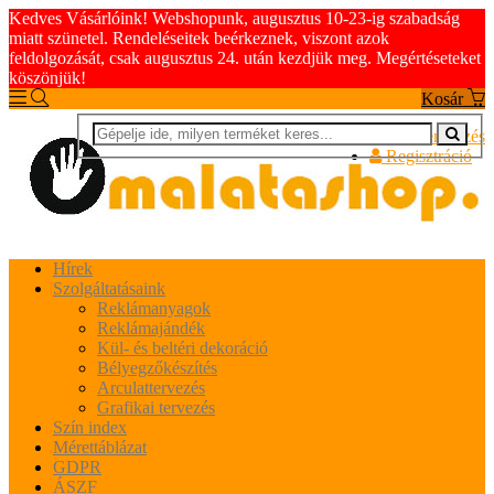
Kedves Vásárlóink! Webshopunk, augusztus 10-23-ig szabadság
miatt szünetel. Rendeléseitek beérkeznek, viszont azok
feldolgozását, csak augusztus 24. után kezdjük meg. Megértéseteket
köszönjük!
Kosár
Bejelentkezés
Regisztráció
Hírek
Szolgáltatásaink
Reklámanyagok
Reklámajándék
Kül- és beltéri dekoráció
Bélyegzőkészítés
Arculattervezés
Grafikai tervezés
Szín index
Mérettáblázat
GDPR
ÁSZF