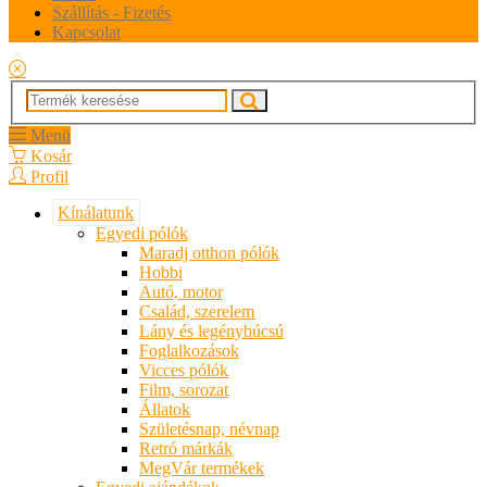
Szállítás - Fizetés
Kapcsolat
Menü
Kosár
Profil
Kínálatunk
Egyedi pólók
Maradj otthon pólók
Hobbi
Autó, motor
Család, szerelem
Lány és legénybúcsú
Foglalkozások
Vicces pólók
Film, sorozat
Állatok
Születésnap, névnap
Retró márkák
MegVár termékek