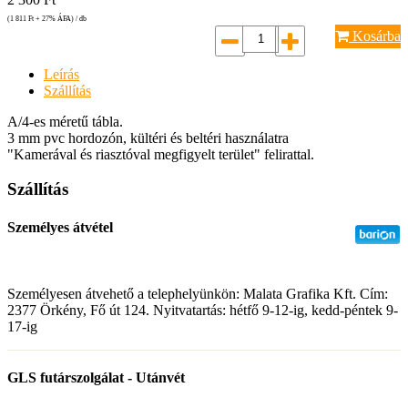
(1 811
Ft
+ 27% ÁFA) / db
Kosárba
Leírás
Szállítás
A/4-es méretű tábla.
3 mm pvc hordozón, kültéri és beltéri használatra
"Kamerával és riasztóval megfigyelt terület" felirattal.
Szállítás
Személyes átvétel
Személyesen átvehető a telephelyünkön: Malata Grafika Kft. Cím:
2377 Örkény, Fő út 124. Nyitvatartás: hétfő 9-12-ig, kedd-péntek 9-
17-ig
GLS futárszolgálat - Utánvét