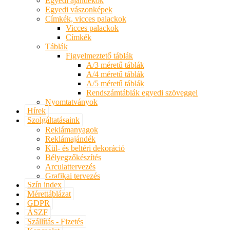
Egyedi ajándékok
Egyedi vászonképek
Címkék, vicces palackok
Vicces palackok
Címkék
Táblák
Figyelmeztető táblák
A/3 méretű táblák
A/4 méretű táblák
A/5 méretű táblák
Rendszámtáblák egyedi szöveggel
Nyomtatványok
Hírek
Szolgáltatásaink
Reklámanyagok
Reklámajándék
Kül- és beltéri dekoráció
Bélyegzőkészítés
Arculattervezés
Grafikai tervezés
Szín index
Mérettáblázat
GDPR
ÁSZF
Szállítás - Fizetés