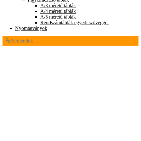
A/3 méretű táblák
A/4 méretű táblák
A/5 méretű táblák
Rendszámtáblák egyedi szöveggel
Nyomtatványok
Partnereink