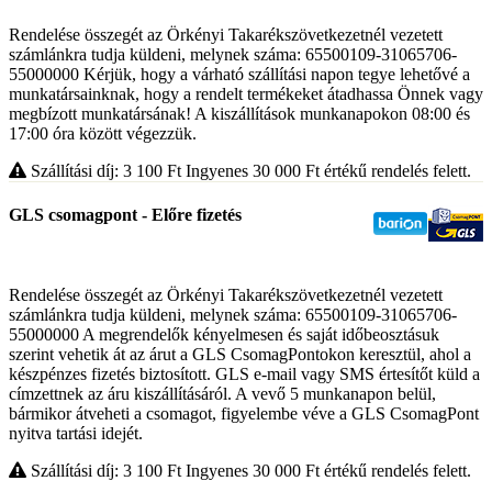
Rendelése összegét az Örkényi Takarékszövetkezetnél vezetett
számlánkra tudja küldeni, melynek száma: 65500109-31065706-
55000000 Kérjük, hogy a várható szállítási napon tegye lehetővé a
munkatársainknak, hogy a rendelt termékeket átadhassa Önnek vagy
megbízott munkatársának! A kiszállítások munkanapokon 08:00 és
17:00 óra között végezzük.
Szállítási díj: 3 100
Ft
Ingyenes 30 000
Ft
értékű rendelés felett.
GLS csomagpont - Előre fizetés
Rendelése összegét az Örkényi Takarékszövetkezetnél vezetett
számlánkra tudja küldeni, melynek száma: 65500109-31065706-
55000000 A megrendelők kényelmesen és saját időbeosztásuk
szerint vehetik át az árut a GLS CsomagPontokon keresztül, ahol a
készpénzes fizetés biztosított. GLS e-mail vagy SMS értesítőt küld a
címzettnek az áru kiszállításáról. A vevő 5 munkanapon belül,
bármikor átveheti a csomagot, figyelembe véve a GLS CsomagPont
nyitva tartási idejét.
Szállítási díj: 3 100
Ft
Ingyenes 30 000
Ft
értékű rendelés felett.