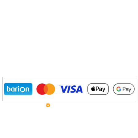
Üzemeltető
Online elállás
Teljes katalógus
Szeretne Ön is ilyen webáruházat nyitni?
Webáruház nyitás »