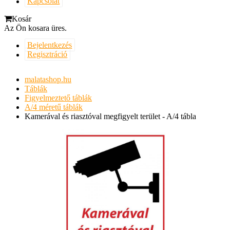
Kapcsolat
Kosár
Az Ön kosara üres.
Bejelentkezés
Regisztráció
malatashop.hu
Táblák
Figyelmeztető táblák
A/4 méretű táblák
Kamerával és riasztóval megfigyelt terület - A/4 tábla