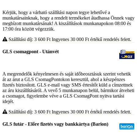
Kérjük, hogy a várható szállítási napon tegye lehetővé a
munkatársainknak, hogy a rendelt termékeket átadhassa Önnek vagy
megbízott munkatársának! A kiszállítások munkanapokon 08:00 és
17:00 óra között végezzük.
Szállítási díj: 3 600
Ft
Ingyenes 30 000
Ft
értékű rendelés felett.
GLS csomagpont - Utánvét
A megrendelők kényelmesen és saját időbeosztásuk szerint vehetik
át az árut a GLS CsomagPontokon keresztül, ahol a készpénzes
fizetés biztosított. GLS e-mail vagy SMS értesítőt küld a címzettnek
az áru kiszállításáról. A vevő 5 munkanapon belül, bármikor átveheti
a csomagot, figyelembe véve a GLS CsomagPont nyitva tartási
idejét.
Szállítási díj: 3 600
Ft
Ingyenes 30 000
Ft
értékű rendelés felett.
GLS futár - Előre fizetés vagy bankkártya (Barion)