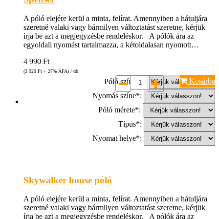
A póló elejére kerül a minta, felírat. Amennyiben a hátuljára
szeretné valaki vagy bármilyen változtatást szeretne, kérjük
írja be azt a megjegyzésbe rendeléskor. A pólók ára az
egyoldali nyomást tartalmazza, a kétoldalasan nyomott…
4 990
Ft
(3 929
Ft
+ 27% ÁFA) / db
Kosárba
Póló színe*:
Nyomás színe*:
Póló mérete*:
Típus*:
Nyomat helye*:
Skywalker house póló
A póló elejére kerül a minta, felírat. Amennyiben a hátuljára
szeretné valaki vagy bármilyen változtatást szeretne, kérjük
írja be azt a megjegyzésbe rendeléskor. A pólók ára az