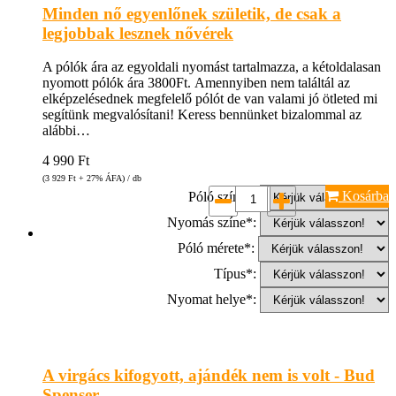
Minden nő egyenlőnek születik, de csak a
legjobbak lesznek nővérek
A pólók ára az egyoldali nyomást tartalmazza, a kétoldalasan
nyomott pólók ára 3800Ft. Amennyiben nem találtál az
elképzelésednek megfelelő pólót de van valami jó ötleted mi
segítünk megvalósítani! Keress bennünket bizalommal az
alábbi…
4 990
Ft
(3 929
Ft
+ 27% ÁFA) / db
Kosárba
Póló színe*:
Nyomás színe*:
Póló mérete*:
Típus*:
Nyomat helye*:
A virgács kifogyott, ajándék nem is volt - Bud
Spenser