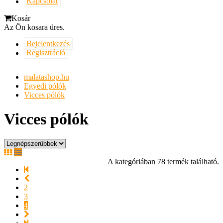
Kapcsolat
Kosár
Az Ön kosara üres.
Bejelentkezés
Regisztráció
malatashop.hu
Egyedi pólók
Vicces pólók
Vicces pólók
A kategóriában 78 termék található.
2
3
4