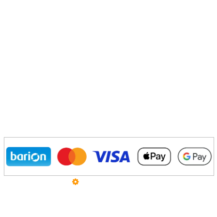
Üzemeltető
Online elállás
Teljes katalógus