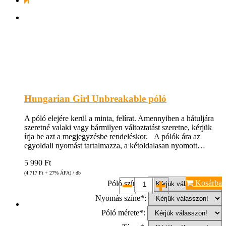
Hungarian Girl Unbreakable póló
A póló elejére kerül a minta, felírat. Amennyiben a hátuljára
szeretné valaki vagy bármilyen változtatást szeretne, kérjük
írja be azt a megjegyzésbe rendeléskor. A pólók ára az
egyoldali nyomást tartalmazza, a kétoldalasan nyomott…
5 990
Ft
(4 717
Ft
+ 27% ÁFA) / db
Kosárba
Póló színe*:
Nyomás színe*:
Póló mérete*: