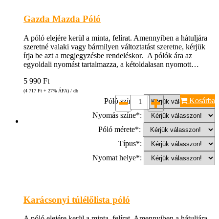
Gazda Mazda Póló
A póló elejére kerül a minta, felírat. Amennyiben a hátuljára
szeretné valaki vagy bármilyen változtatást szeretne, kérjük
írja be azt a megjegyzésbe rendeléskor. A pólók ára az
egyoldali nyomást tartalmazza, a kétoldalasan nyomott…
5 990
Ft
(4 717
Ft
+ 27% ÁFA) / db
Kosárba
Póló színe*:
Nyomás színe*:
Póló mérete*:
Típus*:
Nyomat helye*:
Karácsonyi túlélőlista póló
A póló elejére kerül a minta, felírat. Amennyiben a hátuljára