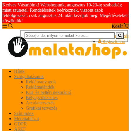
Kedves Vásárlóink! Webshopunk, augusztus 10-23-ig szabadság
miatt szünetel. Rendeléseitek beérkeznek, viszont azok
feldolgozását, csak augusztus 24. után kezdjük meg. Megértéseteket
köszönjük!
Kosár
Bejelentkezés
Regisztráció
Hírek
Szolgáltatásaink
Reklámanyagok
Reklámajándék
Kül- és beltéri dekoráció
Bélyegzőkészítés
Arculattervezés
Grafikai tervezés
Szín index
Mérettáblázat
GDPR
ÁSZF