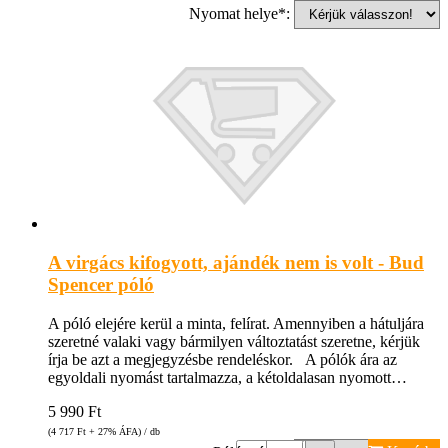
Nyomat helye*:
A virgács kifogyott, ajándék nem is volt - Bud
Spencer póló
A póló elejére kerül a minta, felírat. Amennyiben a hátuljára
szeretné valaki vagy bármilyen változtatást szeretne, kérjük
írja be azt a megjegyzésbe rendeléskor. A pólók ára az
egyoldali nyomást tartalmazza, a kétoldalasan nyomott…
5 990
Ft
(4 717
Ft
+ 27% ÁFA) / db