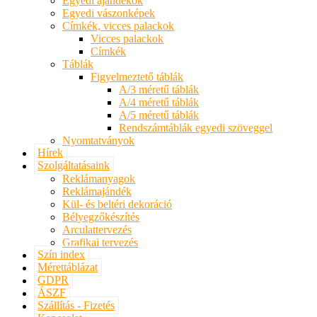
Egyedi ajándékok
Egyedi vászonképek
Címkék, vicces palackok
Vicces palackok
Címkék
Táblák
Figyelmeztető táblák
A/3 méretű táblák
A/4 méretű táblák
A/5 méretű táblák
Rendszámtáblák egyedi szöveggel
Nyomtatványok
Hírek
Szolgáltatásaink
Reklámanyagok
Reklámajándék
Kül- és beltéri dekoráció
Bélyegzőkészítés
Arculattervezés
Grafikai tervezés
Szín index
Mérettáblázat
GDPR
ÁSZF
Szállítás - Fizetés