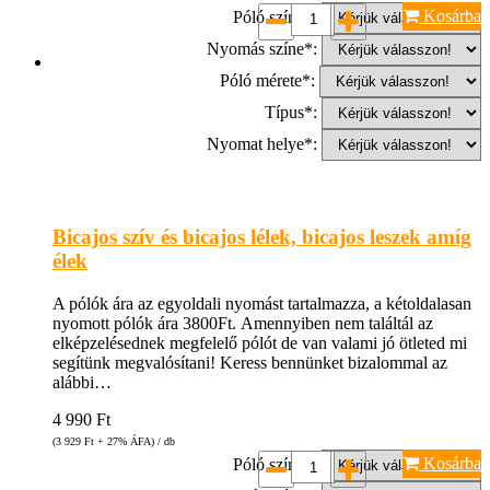
Kosárba
Póló színe*:
Nyomás színe*:
Póló mérete*:
Típus*:
Nyomat helye*:
Bicajos szív és bicajos lélek, bicajos leszek amíg
élek
A pólók ára az egyoldali nyomást tartalmazza, a kétoldalasan
nyomott pólók ára 3800Ft. Amennyiben nem találtál az
elképzelésednek megfelelő pólót de van valami jó ötleted mi
segítünk megvalósítani! Keress bennünket bizalommal az
alábbi…
4 990
Ft
(3 929
Ft
+ 27% ÁFA) / db
Kosárba
Póló színe*: