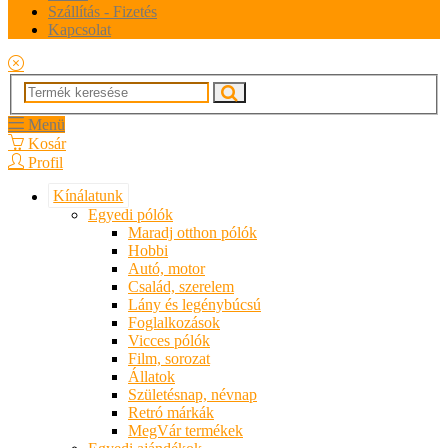
Szállítás - Fizetés
Kapcsolat
Menü
Kosár
Profil
Kínálatunk
Egyedi pólók
Maradj otthon pólók
Hobbi
Autó, motor
Család, szerelem
Lány és legénybúcsú
Foglalkozások
Vicces pólók
Film, sorozat
Állatok
Születésnap, névnap
Retró márkák
MegVár termékek