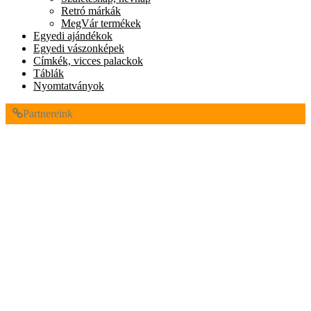
Retró márkák
MegVár termékek
Egyedi ajándékok
Egyedi vászonképek
Címkék, vicces palackok
Táblák
Nyomtatványok
Partnereink