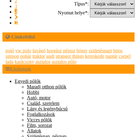
2
Típus*:
3
4
Nyomat helye*:
Címkefelhő
poló
vw polo
favágó
horgász
pénisz
bögre
születésnapi
bmw
simson
pohár
traktor
audi
stranger things
kereskede
naptár
csepel
lada
karácsony
asztalos
asztalos pólo
Kínálatunk
Egyedi pólók
Maradj otthon pólók
Hobbi
Autó, motor
Család, szerelem
Lány és legénybúcsú
Foglalkozások
Vicces pólók
Film, sorozat
Állatok
Születésnap, névnap