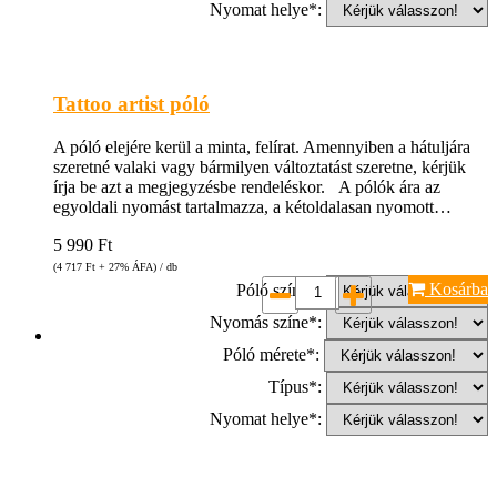
Nyomat helye*:
Tattoo artist póló
A póló elejére kerül a minta, felírat. Amennyiben a hátuljára
szeretné valaki vagy bármilyen változtatást szeretne, kérjük
írja be azt a megjegyzésbe rendeléskor. A pólók ára az
egyoldali nyomást tartalmazza, a kétoldalasan nyomott…
5 990
Ft
(4 717
Ft
+ 27% ÁFA) / db
Kosárba
Póló színe*:
Nyomás színe*:
Póló mérete*:
Típus*:
Nyomat helye*: