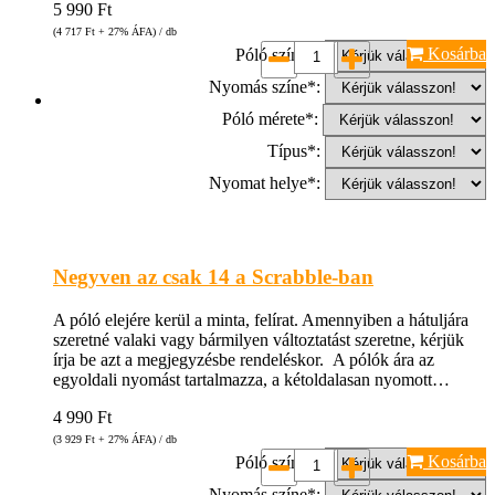
5 990
Ft
(4 717
Ft
+ 27% ÁFA) / db
Kosárba
Póló színe*:
Nyomás színe*:
Póló mérete*:
Típus*:
Nyomat helye*:
Negyven az csak 14 a Scrabble-ban
A póló elejére kerül a minta, felírat. Amennyiben a hátuljára
szeretné valaki vagy bármilyen változtatást szeretne, kérjük
írja be azt a megjegyzésbe rendeléskor. A pólók ára az
egyoldali nyomást tartalmazza, a kétoldalasan nyomott…
4 990
Ft
(3 929
Ft
+ 27% ÁFA) / db
Kosárba
Póló színe*:
Nyomás színe*: