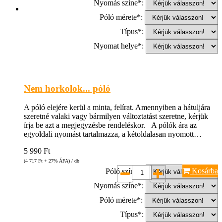
Nyomás színe*:
Póló mérete*:
Típus*:
Nyomat helye*:
Nem horkolok... póló
A póló elejére kerül a minta, felírat. Amennyiben a hátuljára
szeretné valaki vagy bármilyen változtatást szeretne, kérjük
írja be azt a megjegyzésbe rendeléskor. A pólók ára az
egyoldali nyomást tartalmazza, a kétoldalasan nyomott…
5 990
Ft
(4 717
Ft
+ 27% ÁFA) / db
Kosárba
Póló színe*:
Nyomás színe*:
Póló mérete*:
Típus*: