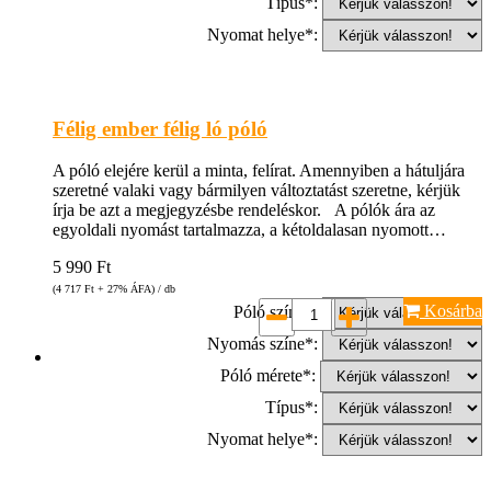
Típus*:
Nyomat helye*:
Félig ember félig ló póló
A póló elejére kerül a minta, felírat. Amennyiben a hátuljára
szeretné valaki vagy bármilyen változtatást szeretne, kérjük
írja be azt a megjegyzésbe rendeléskor. A pólók ára az
egyoldali nyomást tartalmazza, a kétoldalasan nyomott…
5 990
Ft
(4 717
Ft
+ 27% ÁFA) / db
Kosárba
Póló színe*:
Nyomás színe*:
Póló mérete*:
Típus*:
Nyomat helye*: