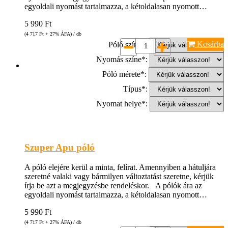
egyoldali nyomást tartalmazza, a kétoldalasan nyomott…
5 990
Ft
(4 717
Ft
+ 27% ÁFA) / db
Kosárba
Póló színe*:
Nyomás színe*:
Póló mérete*:
Típus*:
Nyomat helye*:
Szuper Apu póló
A póló elejére kerül a minta, felírat. Amennyiben a hátuljára
szeretné valaki vagy bármilyen változtatást szeretne, kérjük
írja be azt a megjegyzésbe rendeléskor. A pólók ára az
egyoldali nyomást tartalmazza, a kétoldalasan nyomott…
5 990
Ft
(4 717
Ft
+ 27% ÁFA) / db