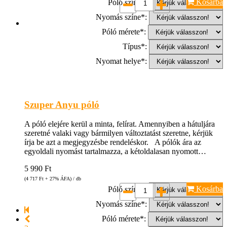
Kosárba
Póló színe*:
Nyomás színe*:
Póló mérete*:
Típus*:
Nyomat helye*:
Szuper Anyu póló
A póló elejére kerül a minta, felírat. Amennyiben a hátuljára
szeretné valaki vagy bármilyen változtatást szeretne, kérjük
írja be azt a megjegyzésbe rendeléskor. A pólók ára az
egyoldali nyomást tartalmazza, a kétoldalasan nyomott…
5 990
Ft
(4 717
Ft
+ 27% ÁFA) / db
Kosárba
Póló színe*:
Nyomás színe*:
Póló mérete*: