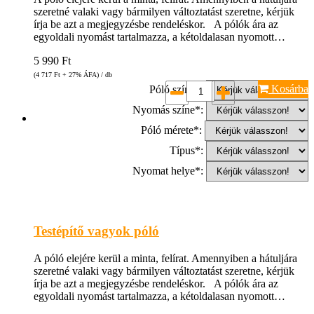
szeretné valaki vagy bármilyen változtatást szeretne, kérjük
írja be azt a megjegyzésbe rendeléskor. A pólók ára az
egyoldali nyomást tartalmazza, a kétoldalasan nyomott…
5 990
Ft
(4 717
Ft
+ 27% ÁFA) / db
Kosárba
Póló színe*:
Nyomás színe*:
Póló mérete*:
Típus*:
Nyomat helye*:
Testépítő vagyok póló
A póló elejére kerül a minta, felírat. Amennyiben a hátuljára
szeretné valaki vagy bármilyen változtatást szeretne, kérjük
írja be azt a megjegyzésbe rendeléskor. A pólók ára az
egyoldali nyomást tartalmazza, a kétoldalasan nyomott…