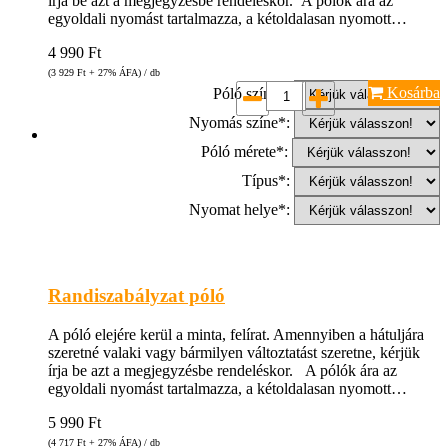
írja be azt a megjegyzésbe rendeléskor. A pólók ára az
egyoldali nyomást tartalmazza, a kétoldalasan nyomott…
4 990
Ft
(3 929
Ft
+ 27% ÁFA) / db
Kosárba
Póló színe*:
Nyomás színe*:
Póló mérete*:
Típus*:
Nyomat helye*:
Randiszabályzat póló
A póló elejére kerül a minta, felírat. Amennyiben a hátuljára
szeretné valaki vagy bármilyen változtatást szeretne, kérjük
írja be azt a megjegyzésbe rendeléskor. A pólók ára az
egyoldali nyomást tartalmazza, a kétoldalasan nyomott…
5 990
Ft
(4 717
Ft
+ 27% ÁFA) / db