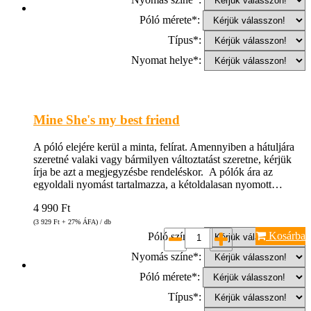
Póló mérete*:
Típus*:
Nyomat helye*:
Mine She's my best friend
A póló elejére kerül a minta, felírat. Amennyiben a hátuljára
szeretné valaki vagy bármilyen változtatást szeretne, kérjük
írja be azt a megjegyzésbe rendeléskor. A pólók ára az
egyoldali nyomást tartalmazza, a kétoldalasan nyomott…
4 990
Ft
(3 929
Ft
+ 27% ÁFA) / db
Kosárba
Póló színe*:
Nyomás színe*:
Póló mérete*:
Típus*: