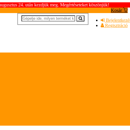
 augusztus 24. után kezdjük meg. Megértéseteket köszönjük!
Kosár
Bejelentkezé
Regisztráció