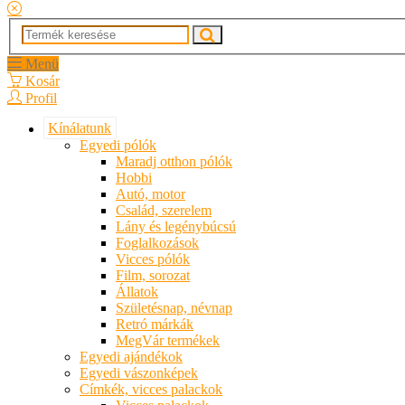
Menü
Kosár
Profil
Kínálatunk
Egyedi pólók
Maradj otthon pólók
Hobbi
Autó, motor
Család, szerelem
Lány és legénybúcsú
Foglalkozások
Vicces pólók
Film, sorozat
Állatok
Születésnap, névnap
Retró márkák
MegVár termékek
Egyedi ajándékok
Egyedi vászonképek
Címkék, vicces palackok