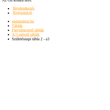
Az Ön kosara üres.
Bejelentkezés
Regisztráció
malatashop.hu
Táblák
Figyelmeztető táblák
A/3 méretű táblák
Születésnapi tábla 2 - a3