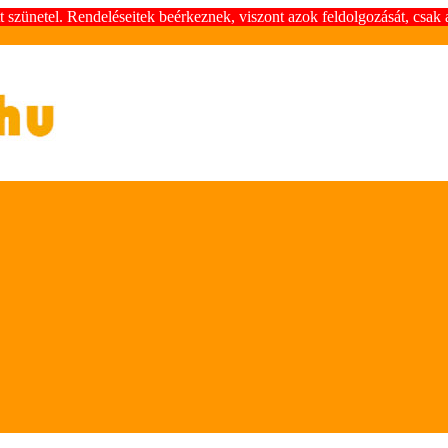
szünetel. Rendeléseitek beérkeznek, viszont azok feldolgozását, csak