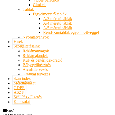
Vicces palackok
Címkék
Táblák
Figyelmeztető táblák
A/3 méretű táblák
A/4 méretű táblák
A/5 méretű táblák
Rendszámtáblák egyedi szöveggel
Nyomtatványok
Hírek
Szolgáltatásaink
Reklámanyagok
Reklámajándék
Kül- és beltéri dekoráció
Bélyegzőkészítés
Arculattervezés
Grafikai tervezés
Szín index
Mérettáblázat
GDPR
ÁSZF
Szállítás - Fizetés
Kapcsolat
Kosár