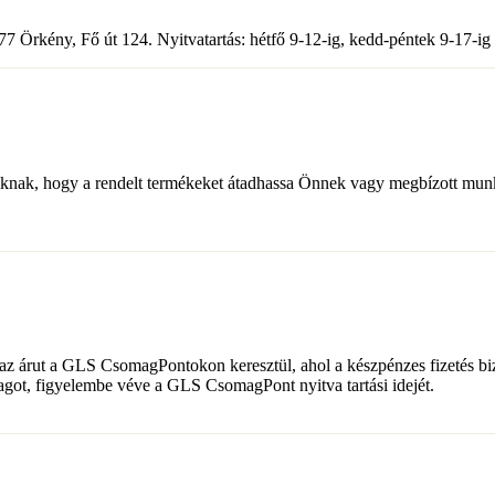
7 Örkény, Fő út 124. Nyitvatartás: hétfő 9-12-ig, kedd-péntek 9-17-ig
inknak, hogy a rendelt termékeket átadhassa Önnek vagy megbízott mun
az árut a GLS CsomagPontokon keresztül, ahol a készpénzes fizetés biz
agot, figyelembe véve a GLS CsomagPont nyitva tartási idejét.