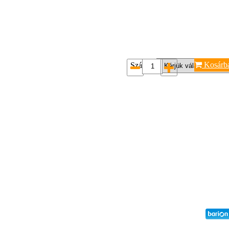
Kosárb
Szám*: