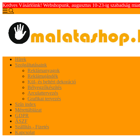
Kedves Vásárlóink! Webshopunk, augusztus 10-23-ig szabadság miatt 
Hírek
Szolgáltatásaink
Reklámanyagok
Reklámajándék
Kül- és beltéri dekoráció
Bélyegzőkészítés
Arculattervezés
Grafikai tervezés
Szín index
Mérettáblázat
GDPR
ÁSZF
Szállítás - Fizetés
Kapcsolat