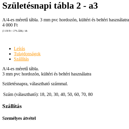
Születésnapi tábla 2 - a3
A/4-es méretű tábla. 3 mm pvc hordozón, kültéri és beltéri használatr
4 000
Ft
(3 150
Ft
+ 27% ÁFA) / db
Leírás
Tulajdonságok
Szállítás
A/4-es méretű tábla.
3 mm pvc hordozón, kültéri és beltéri használatra
Születésnapra, választható számmal.
Szám (választható):
18, 20, 30, 40, 50, 60, 70, 80
Szállítás
Személyes átvétel