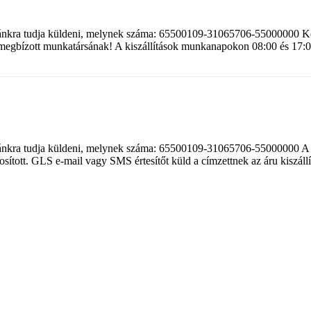
ánkra tudja küldeni, melynek száma: 65500109-31065706-55000000 Kérj
megbízott munkatársának! A kiszállítások munkanapokon 08:00 és 17:0
lánkra tudja küldeni, melynek száma: 65500109-31065706-55000000 A me
sított. GLS e-mail vagy SMS értesítőt küld a címzettnek az áru kiszáll