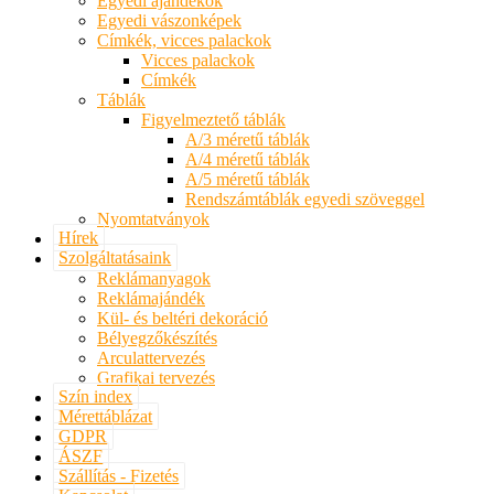
Egyedi ajándékok
Egyedi vászonképek
Címkék, vicces palackok
Vicces palackok
Címkék
Táblák
Figyelmeztető táblák
A/3 méretű táblák
A/4 méretű táblák
A/5 méretű táblák
Rendszámtáblák egyedi szöveggel
Nyomtatványok
Hírek
Szolgáltatásaink
Reklámanyagok
Reklámajándék
Kül- és beltéri dekoráció
Bélyegzőkészítés
Arculattervezés
Grafikai tervezés
Szín index
Mérettáblázat
GDPR
ÁSZF
Szállítás - Fizetés