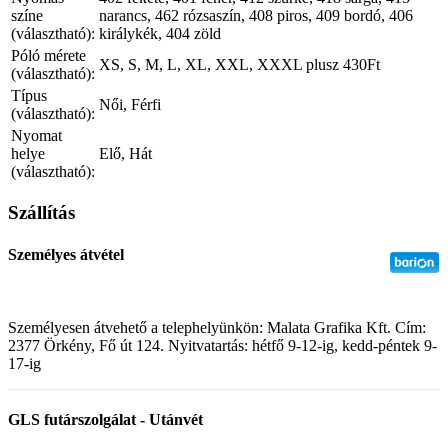
színe
narancs, 462 rózsaszín, 408 piros, 409 bordó, 406
(választható):
királykék, 404 zöld
Póló mérete
XS, S, M, L, XL, XXL, XXXL plusz 430Ft
(választható):
Típus
Női, Férfi
(választható):
Nyomat
helye
Elő, Hát
(választható):
Szállítás
Személyes átvétel
Személyesen átvehető a telephelyünkön: Malata Grafika Kft. Cím:
2377 Örkény, Fő út 124. Nyitvatartás: hétfő 9-12-ig, kedd-péntek 9-
17-ig
GLS futárszolgálat - Utánvét