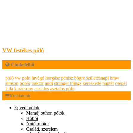
VW festékes póló
Címkefelhő
poló
vw polo
favágó
horgász
pénisz
bögre
születésnapi
bmw
simson
pohár
traktor
audi
stranger things
kereskede
naptár
csepel
lada
karácsony
asztalos
asztalos pólo
Kínálatunk
Egyedi pólók
Maradj otthon pólók
Hobbi
Autó, motor
Család, szerelem