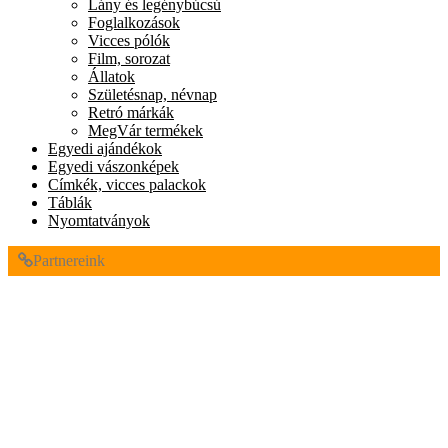
Lány és legénybúcsú
Foglalkozások
Vicces pólók
Film, sorozat
Állatok
Születésnap, névnap
Retró márkák
MegVár termékek
Egyedi ajándékok
Egyedi vászonképek
Címkék, vicces palackok
Táblák
Nyomtatványok
Partnereink