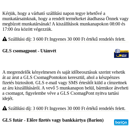
Kérjük, hogy a várható szállítási napon tegye lehetővé a
munkatársainknak, hogy a rendelt termékeket átadhassa Önnek vagy
megbízott munkatársának! A kiszállítások munkanapokon 08:00 és
17:00 óra között végezzük.
Szállítási díj: 3 600
Ft
Ingyenes 30 000
Ft
értékű rendelés felett.
GLS csomagpont - Utánvét
A megrendelők kényelmesen és saját időbeosztásuk szerint vehetik
át az árut a GLS CsomagPontokon keresztül, ahol a készpénzes
fizetés biztosított. GLS e-mail vagy SMS értesítőt küld a címzettnek
az áru kiszállításáról. A vevő 5 munkanapon belül, bármikor átveheti
a csomagot, figyelembe véve a GLS CsomagPont nyitva tartási
idejét.
Szállítási díj: 3 600
Ft
Ingyenes 30 000
Ft
értékű rendelés felett.
GLS futár - Előre fizetés vagy bankkártya (Barion)