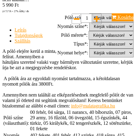
5 990
Ft
(4 717
Ft
+ 27% ÁFA) / db
Kosárba
Póló színe*:
Nyomás színe*:
Leírás
Póló mérete*:
Tulajdonságok
Szállítás
Típus*:
A póló elejére kerül a minta,
Nyomat helye*:
felírat. Amennyiben a
hátuljára szeretné valaki vagy bármilyen változtatást szeretne, kérjük
írja be azt a megjegyzésbe rendeléskor.
A pólók ára az egyoldali nyomást tartalmazza, a kétoldalasan
nyomott pólók ára 3800Ft.
Amennyiben nem találtál az elképzelésednek megfelelő pólót de van
valami jó ötleted mi segítünk megvalósítani! Keress bennünket
bizalommal az alábbi e-mail címen:
info@malatagrafika.hu
00 fehér, 04 sárga, 11 narancs, 40 bíborszín, 07 piros,
Póló színe
29 army, 16 fűzöld, 06 üvegzöld, 15 égszínkék, 44
(választható):
türkiz, 05 királykék, 02 tengerészkék, 12 sötétszürke,
01 fekete
Nyomás
402 fekete, 401 fehér, 412 szürke, 418 sárga, 415