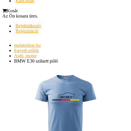
Kapcsolat
Kosár
Az Ön kosara üres.
Bejelentkezés
Regisztráció
malatashop.hu
Egyedi pólók
Autó, motor
BMW E30 sziluett póló