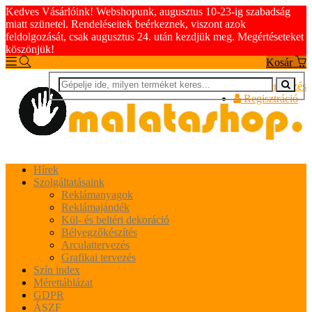
Kedves Vásárlóink! Webshopunk, augusztus 10-23-ig szabadság
miatt szünetel. Rendeléseitek beérkeznek, viszont azok
feldolgozását, csak augusztus 24. után kezdjük meg. Megértéseteket
köszönjük!
Kosár
Bejelentkezés
Regisztráció
Hírek
Szolgáltatásaink
Reklámanyagok
Reklámajándék
Kül- és beltéri dekoráció
Bélyegzőkészítés
Arculattervezés
Grafikai tervezés
Szín index
Mérettáblázat
GDPR
ÁSZF