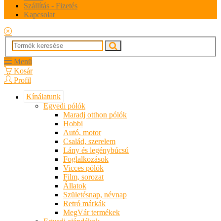
Szállítás - Fizetés
Kapcsolat
Menü
Kosár
Profil
Kínálatunk
Egyedi pólók
Maradj otthon pólók
Hobbi
Autó, motor
Család, szerelem
Lány és legénybúcsú
Foglalkozások
Vicces pólók
Film, sorozat
Állatok
Születésnap, névnap
Retró márkák
MegVár termékek