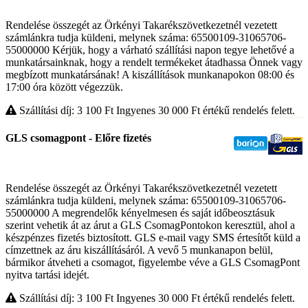
Rendelése összegét az Örkényi Takarékszövetkezetnél vezetett
számlánkra tudja küldeni, melynek száma: 65500109-31065706-
55000000 Kérjük, hogy a várható szállítási napon tegye lehetővé a
munkatársainknak, hogy a rendelt termékeket átadhassa Önnek vagy
megbízott munkatársának! A kiszállítások munkanapokon 08:00 és
17:00 óra között végezzük.
Szállítási díj: 3 100
Ft
Ingyenes 30 000
Ft
értékű rendelés felett.
GLS csomagpont - Előre fizetés
Rendelése összegét az Örkényi Takarékszövetkezetnél vezetett
számlánkra tudja küldeni, melynek száma: 65500109-31065706-
55000000 A megrendelők kényelmesen és saját időbeosztásuk
szerint vehetik át az árut a GLS CsomagPontokon keresztül, ahol a
készpénzes fizetés biztosított. GLS e-mail vagy SMS értesítőt küld a
címzettnek az áru kiszállításáról. A vevő 5 munkanapon belül,
bármikor átveheti a csomagot, figyelembe véve a GLS CsomagPont
nyitva tartási idejét.
Szállítási díj: 3 100
Ft
Ingyenes 30 000
Ft
értékű rendelés felett.