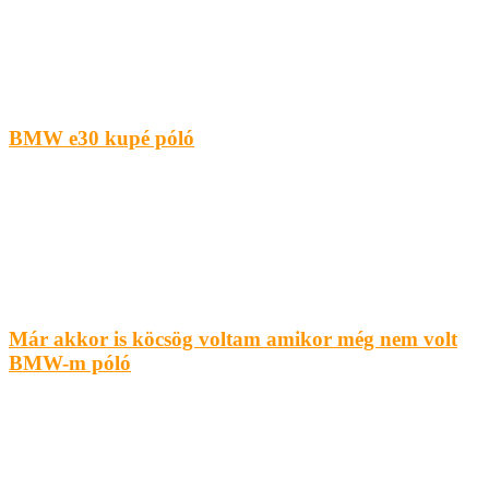
BMW e30 kupé póló
Már akkor is köcsög voltam amikor még nem volt
BMW-m póló